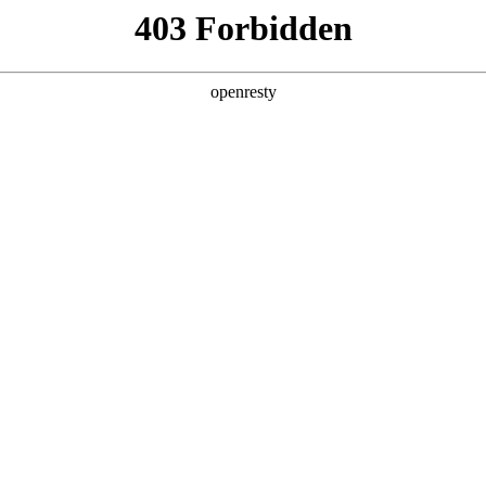
产品及服务
行业解决方案
合作伙伴
投资者关系
精彩亮相中国数智化年会
2025 / 12 / 09
2025中关村论坛系列活动——中国数智化年会在京举办，聚鑫汇数码携旗下
人次深度交流，共探AI与产业深度融合的创新路径。同时，作为历次年
携旗下聚鑫汇问学及在AI领域的标杆实践喜提多项大奖，备受赞誉和肯定